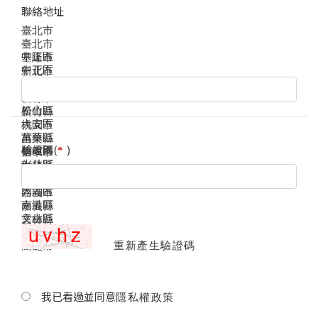
聯絡地址
臺北市
臺北市
中正區
基隆市
中正區
新北市
大同區
宜蘭縣
中山區
新竹市
松山區
新竹縣
大安區
桃園市
萬華區
苗栗縣
驗證碼(
)
*
信義區
臺中市
士林區
彰化縣
北投區
南投縣
內湖區
嘉義市
南港區
嘉義縣
文山區
雲林縣
臺南市
重新產生驗證碼
高雄市
南海諸島
澎湖縣
屏東縣
我已看過並同意
隱私權政策
臺東縣
花蓮縣